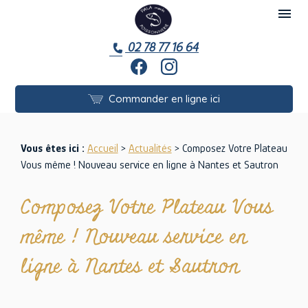
Panneau de gestion des cookies
menu
02 78 77 16 64
Commander en ligne ici
Vous êtes ici :
Accueil
>
Actualités
> Composez Votre Plateau
Vous même ! Nouveau service en ligne à Nantes et Sautron
Composez Votre Plateau Vous
même ! Nouveau service en
ligne à Nantes et Sautron